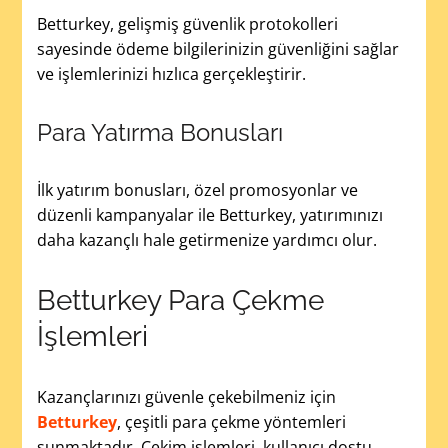
Betturkey, gelişmiş güvenlik protokolleri
sayesinde ödeme bilgilerinizin güvenliğini sağlar
ve işlemlerinizi hızlıca gerçekleştirir.
Para Yatırma Bonusları
İlk yatırım bonusları, özel promosyonlar ve
düzenli kampanyalar ile Betturkey, yatırımınızı
daha kazançlı hale getirmenize yardımcı olur.
Betturkey Para Çekme
İşlemleri
Kazançlarınızı güvenle çekebilmeniz için
Betturkey
, çeşitli para çekme yöntemleri
sunmaktadır. Çekim işlemleri, kullanıcı dostu