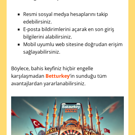
Resmi sosyal medya hesaplarını takip
edebilirsiniz.
E-posta bildirimlerini açarak en son giriş
bilgilerini alabilirsiniz.
Mobil uyumlu web sitesine doğrudan erişim
sağlayabilirsiniz.
Böylece, bahis keyfiniz hiçbir engelle
karşılaşmadan
Betturkey
’in sunduğu tüm
avantajlardan yararlanabilirsiniz.