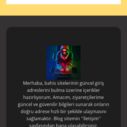
Hakkımda
Merhaba, bahis sitelerinin güncel giriş
adreslerini bulma üzerine içerikler
hazırlıyorum. Amacım, ziyaretçilerime
güncel ve güvenilir bilgileri sunarak onların
doğru adrese hızlı bir şekilde ulaşmasını
sağlamaktır. Blog sitemin ''İletişim''
sayfasından bana ulaşabilirsiniz.