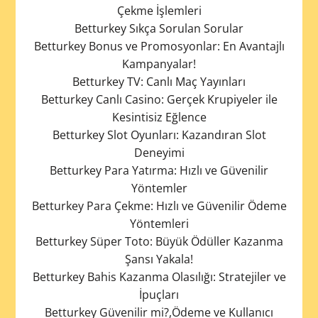
Çekme İşlemleri
Betturkey Sıkça Sorulan Sorular
Betturkey Bonus ve Promosyonlar: En Avantajlı
Kampanyalar!
Betturkey TV: Canlı Maç Yayınları
Betturkey Canlı Casino: Gerçek Krupiyeler ile
Kesintisiz Eğlence
Betturkey Slot Oyunları: Kazandıran Slot
Deneyimi
Betturkey Para Yatırma: Hızlı ve Güvenilir
Yöntemler
Betturkey Para Çekme: Hızlı ve Güvenilir Ödeme
Yöntemleri
Betturkey Süper Toto: Büyük Ödüller Kazanma
Şansı Yakala!
Betturkey Bahis Kazanma Olasılığı: Stratejiler ve
İpuçları
Betturkey Güvenilir mi?,Ödeme ve Kullanıcı