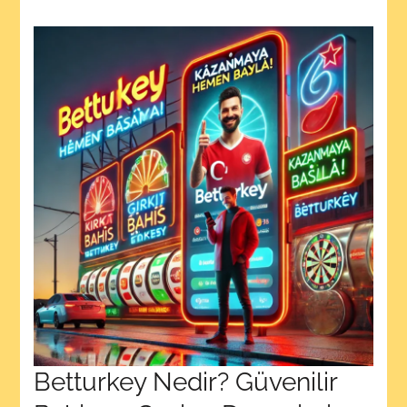
Betturkey Nedir? Güvenilir