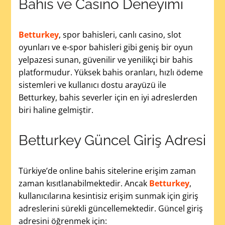
Bahis ve Casino Deneyimi
Betturkey
, spor bahisleri, canlı casino, slot
oyunları ve e-spor bahisleri gibi geniş bir oyun
yelpazesi sunan, güvenilir ve yenilikçi bir bahis
platformudur. Yüksek bahis oranları, hızlı ödeme
sistemleri ve kullanıcı dostu arayüzü ile
Betturkey, bahis severler için en iyi adreslerden
biri haline gelmiştir.
Betturkey Güncel Giriş Adresi
Türkiye’de online bahis sitelerine erişim zaman
zaman kısıtlanabilmektedir. Ancak
Betturkey
,
kullanıcılarına kesintisiz erişim sunmak için giriş
adreslerini sürekli güncellemektedir. Güncel giriş
adresini öğrenmek için: