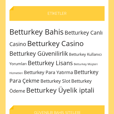
ETIKETLER
Betturkey Bahis
Betturkey Canlı
Betturkey Casino
Casino
Betturkey Güvenilirlik
Betturkey Kullanıcı
Betturkey Lisans
Yorumları
Betturkey Müşteri
Betturkey
Betturkey Para Yatırma
Hizmetleri
Para Çekme
Betturkey Slot
Betturkey
Betturkey Üyelik iptali
Ödeme
GÜVENILIR BAHIS SITELERI