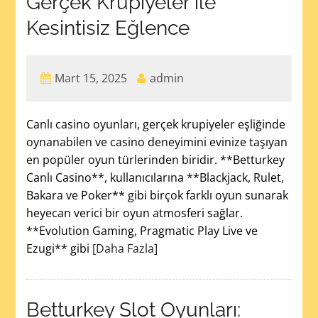
Gerçek Krupiyeler ile
Kesintisiz Eğlence
Mart 15, 2025
admin
Canlı casino oyunları, gerçek krupiyeler eşliğinde
oynanabilen ve casino deneyimini evinize taşıyan
en popüler oyun türlerinden biridir. **Betturkey
Canlı Casino**, kullanıcılarına **Blackjack, Rulet,
Bakara ve Poker** gibi birçok farklı oyun sunarak
heyecan verici bir oyun atmosferi sağlar.
**Evolution Gaming, Pragmatic Play Live ve
Ezugi** gibi
[Daha Fazla]
Betturkey Slot Oyunları: