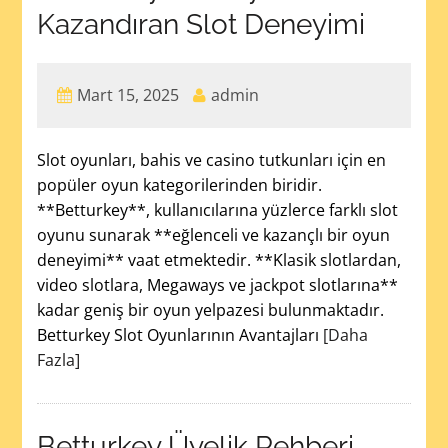
Kazandıran Slot Deneyimi
Mart 15, 2025
admin
Slot oyunları, bahis ve casino tutkunları için en
popüler oyun kategorilerinden biridir.
**Betturkey**, kullanıcılarına yüzlerce farklı slot
oyunu sunarak **eğlenceli ve kazançlı bir oyun
deneyimi** vaat etmektedir. **Klasik slotlardan,
video slotlara, Megaways ve jackpot slotlarına**
kadar geniş bir oyun yelpazesi bulunmaktadır.
Betturkey Slot Oyunlarının Avantajları
[Daha
Fazla]
Betturkey Üyelik Rehberi