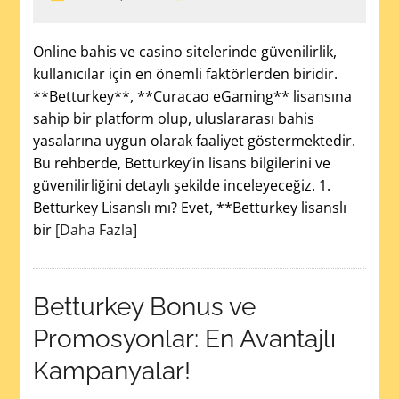
Online bahis ve casino sitelerinde güvenilirlik,
kullanıcılar için en önemli faktörlerden biridir.
**Betturkey**, **Curacao eGaming** lisansına
sahip bir platform olup, uluslararası bahis
yasalarına uygun olarak faaliyet göstermektedir.
Bu rehberde, Betturkey’in lisans bilgilerini ve
güvenilirliğini detaylı şekilde inceleyeceğiz. 1.
Betturkey Lisanslı mı? Evet, **Betturkey lisanslı
bir
[Daha Fazla]
Betturkey Bonus ve
Promosyonlar: En Avantajlı
Kampanyalar!