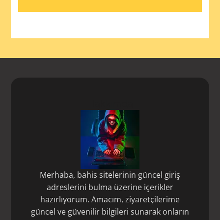
Hakkımda
Merhaba, bahis sitelerinin güncel giriş
adreslerini bulma üzerine içerikler
hazırlıyorum. Amacım, ziyaretçilerime
güncel ve güvenilir bilgileri sunarak onların