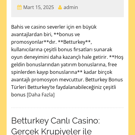
Mart 15, 2025
admin
Bahis ve casino severler için en büyük
avantajlardan biri, **bonus ve
promosyonlar**dır. **Betturkey**,
kullanıcılarına çeşitli bonus fırsatları sunarak
oyun deneyimini daha kazançlı hale getirir. **Hoş
geldin bonuslarından yatırım bonuslarına, free
spinlerden kayıp bonuslarına** kadar birçok
avantajlı promosyon mevcuttur. Betturkey Bonus
Türleri Betturkey’te faydalanabileceğiniz çeşitli
bonus
[Daha Fazla]
Betturkey Canlı Casino:
Gerçek Krupiyeler ile