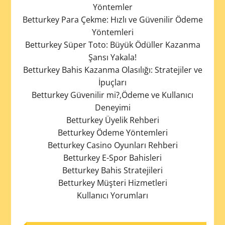
Yöntemler
Betturkey Para Çekme: Hızlı ve Güvenilir Ödeme
Yöntemleri
Betturkey Süper Toto: Büyük Ödüller Kazanma
Şansı Yakala!
Betturkey Bahis Kazanma Olasılığı: Stratejiler ve
İpuçları
Betturkey Güvenilir mi?,Ödeme ve Kullanıcı
Deneyimi
Betturkey Üyelik Rehberi
Betturkey Ödeme Yöntemleri
Betturkey Casino Oyunları Rehberi
Betturkey E-Spor Bahisleri
Betturkey Bahis Stratejileri
Betturkey Müşteri Hizmetleri
Kullanıcı Yorumları