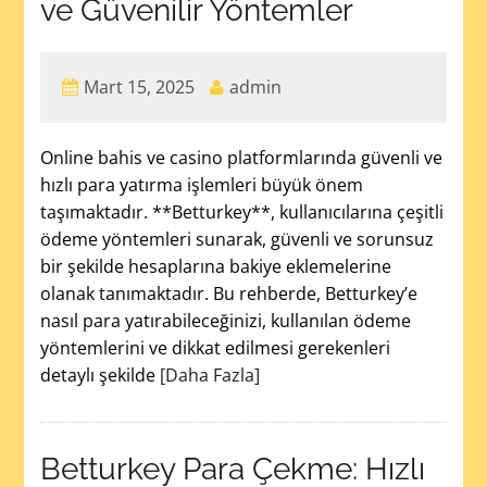
ve Güvenilir Yöntemler
Mart 15, 2025
admin
Online bahis ve casino platformlarında güvenli ve
hızlı para yatırma işlemleri büyük önem
taşımaktadır. **Betturkey**, kullanıcılarına çeşitli
ödeme yöntemleri sunarak, güvenli ve sorunsuz
bir şekilde hesaplarına bakiye eklemelerine
olanak tanımaktadır. Bu rehberde, Betturkey’e
nasıl para yatırabileceğinizi, kullanılan ödeme
yöntemlerini ve dikkat edilmesi gerekenleri
detaylı şekilde
[Daha Fazla]
Betturkey Para Çekme: Hızlı