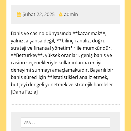
Şubat 22, 2025
admin
Bahis ve casino dünyasında **kazanmak**,
yalnızca şansa değil, **bilinçli analiz, doğru
strateji ve finansal yönetim** ile mümkündür.
**Betturkey**, yüksek oranları, geniş bahis ve
casino seçenekleriyle kullanıcılarına en iyi
deneyimi sunmayı amaçlamaktadır. Başarılı bir
bahis süreci için **istatistikleri analiz etmek,
bütçeyi dengeli yönetmek ve stratejik hamleler
[Daha Fazla]