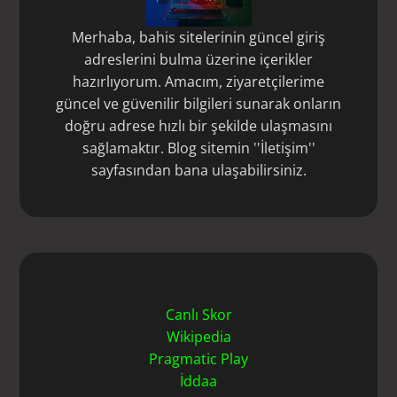
Merhaba, bahis sitelerinin güncel giriş
adreslerini bulma üzerine içerikler
hazırlıyorum. Amacım, ziyaretçilerime
güncel ve güvenilir bilgileri sunarak onların
doğru adrese hızlı bir şekilde ulaşmasını
sağlamaktır. Blog sitemin ''İletişim''
sayfasından bana ulaşabilirsiniz.
KAYNAK
Canlı Skor
Wikipedia
Pragmatic Play
İddaa