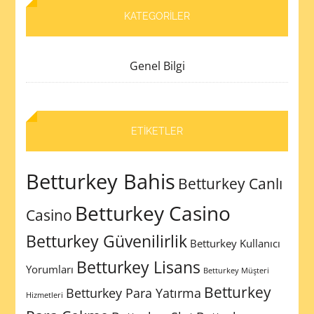
KATEGORILER
Genel Bilgi
ETIKETLER
Betturkey Bahis
Betturkey Canlı
Betturkey Casino
Casino
Betturkey Güvenilirlik
Betturkey Kullanıcı
Betturkey Lisans
Yorumları
Betturkey Müşteri
Betturkey
Betturkey Para Yatırma
Hizmetleri