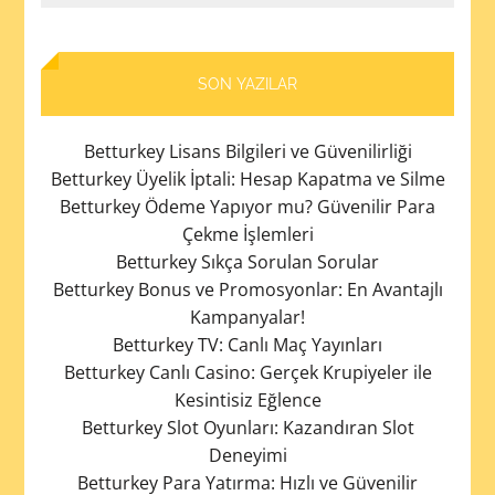
SON YAZILAR
Betturkey Lisans Bilgileri ve Güvenilirliği
Betturkey Üyelik İptali: Hesap Kapatma ve Silme
Betturkey Ödeme Yapıyor mu? Güvenilir Para
Çekme İşlemleri
Betturkey Sıkça Sorulan Sorular
Betturkey Bonus ve Promosyonlar: En Avantajlı
Kampanyalar!
Betturkey TV: Canlı Maç Yayınları
Betturkey Canlı Casino: Gerçek Krupiyeler ile
Kesintisiz Eğlence
Betturkey Slot Oyunları: Kazandıran Slot
Deneyimi
Betturkey Para Yatırma: Hızlı ve Güvenilir